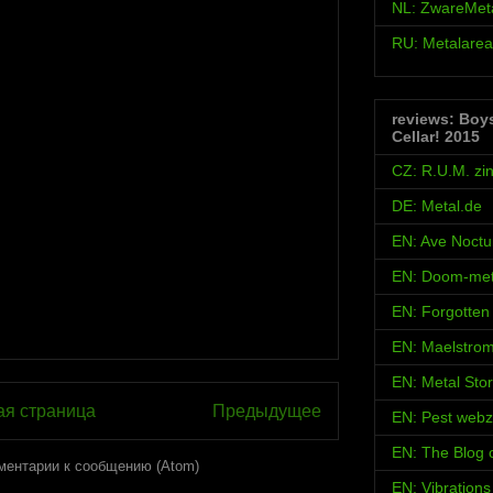
NL: ZwareMet
RU: Metalarea
reviews: Boy
Cellar! 2015
CZ: R.U.M. zi
DE: Metal.de
EN: Ave Noct
EN: Doom-met
EN: Forgotten
EN: Maelstro
EN: Metal Sto
ая страница
Предыдущее
EN: Pest webz
EN: The Blog
ментарии к сообщению (Atom)
EN: Vibration