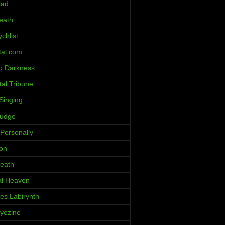
iad
eath
chlist
al.com
o Darkness
al Tribune
Singing
ludge
 Personally
ion
eath
al Heaven
ces Labirynth
Iyezine