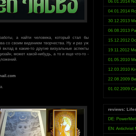
06.01.2014 No
04.01.2014 Ro
30.12.2013 Met
06.08.2013 Pa
аботы, а найти человека, который стал бы
15.12.2012 D
ва со своим видением творчества. Ну и раз уж
й вклад в какие-то другие визуальные аспекты
19.11.2012 Met
изайн, может какой-нибудь, а то и еще что-то -
01.05.2010 Met
дложений.
12.03.2010 Kr
mail.com
22.08.2009 Be
а.
01.02.2009 С
reviews: Life
DE: PowerMet
EN: Antichrist