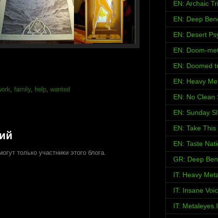
EN: Archaic Tr
EN: Deep Ben
EN: Desert Psy
EN: Doom-met
EN: Doomed t
EN: Heavy Met
work
,
family
,
help
,
wanted
EN: No Clean 
EN: Sunday S
EN: Take This
рий
EN: Taste Nat
огут только участники этого блога.
GR: Deep Ben
IT: Heavy Met
IT: Insane Voi
IT: Metaleyes.