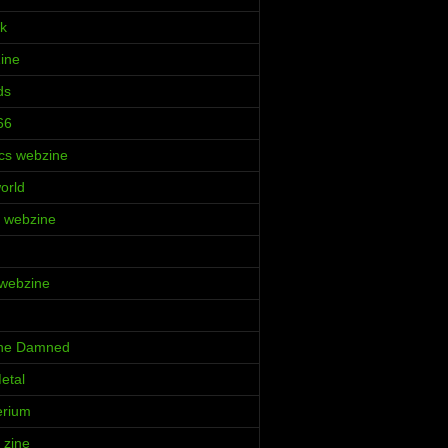
k
Zine
ds
66
cs webzine
orld
ia webzine
 webzine
 the Damned
etal
erium
 zine