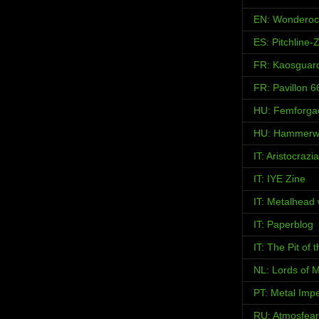
EN: Wonderoc
ES: Pitchline-
FR: Kaosguar
FR: Pavillon 6
HU: Femforga
HU: Hammerw
IT: Aristocraz
IT: IYE Zine
IT: Metalhead
IT: Paperblog
IT: The Pit of
NL: Lords of M
PT: Metal Imp
RU: Atmosfear