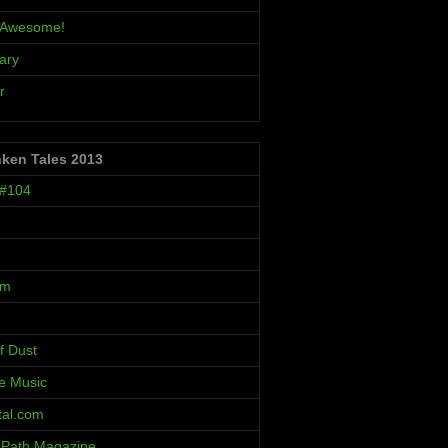
s Awesome!
ary
r
nken Tales 2013
 #104
um
f Dust
ve Music
al.com
 Path Magazine