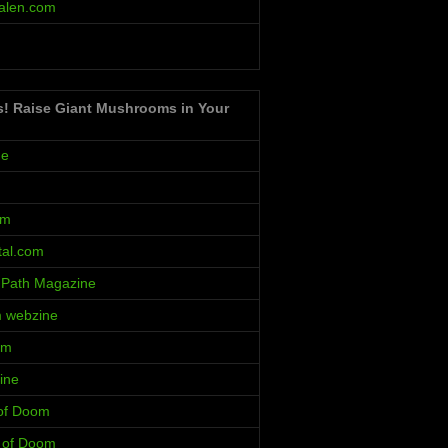
alen.com
s! Raise Giant Mushrooms in Your
ne
um
al.com
 Path Magazine
m webzine
rm
ine
 of Doom
s of Doom