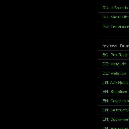
RU: It Sound
RU: Metal Libr
RU: Terroraise
reviews: Dru
BG: Pro-Rock
DE: Metal.de
DE: Metal.tm
EN: Ave Noct
EN: Brutalism
EN: Caverns o
EN: Destructi
EN: Doom-met
EN: Forgotten