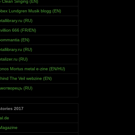
 Clean Singing (EN)
bex Lundgren Musik blogg (EN)
allibrary.ru (RU)
villion 666 (FR/EN)
oommantia (EN)
allibrary.ru (RU)
alizer.ru (RU)
onos Mortus metal e-zine (EN/HU)
hind The Veil webzine (EN)
амотворецъ (RU)
stories 2017
al.de
 Magazine