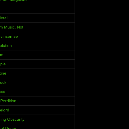
etal
m Music. Not
evinsen.se
olution
rm
ple
zine
Rock
xxx
Perdition
elord
ing Obscurity
s of Doom