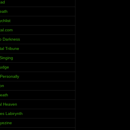
iad
eath
chlist
al.com
o Darkness
al Tribune
Singing
ludge
 Personally
ion
eath
al Heaven
ces Labirynth
Iyezine