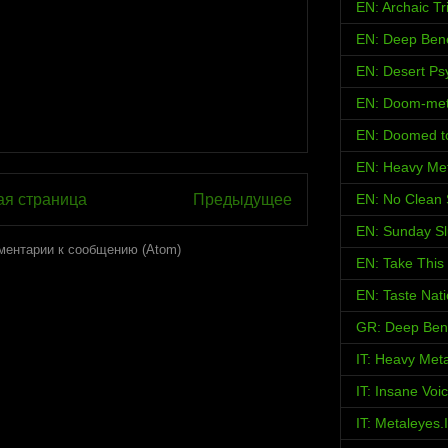
EN: Archaic Tr
EN: Deep Ben
EN: Desert Psy
EN: Doom-met
EN: Doomed t
EN: Heavy Met
ая страница
Предыдущее
EN: No Clean 
EN: Sunday S
ментарии к сообщению (Atom)
EN: Take This
EN: Taste Nat
GR: Deep Ben
IT: Heavy Met
IT: Insane Voi
IT: Metaleyes.