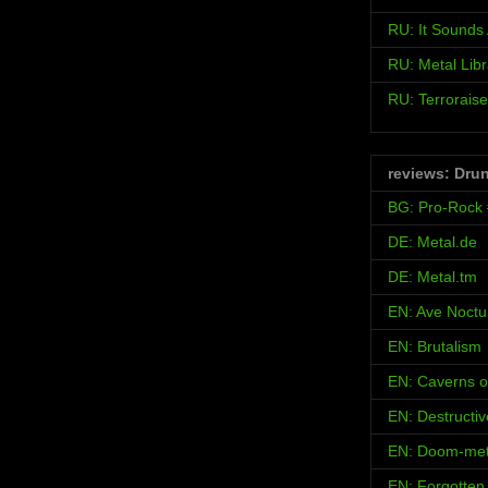
RU: It Sound
RU: Metal Libr
RU: Terroraise
reviews: Dru
BG: Pro-Rock
DE: Metal.de
DE: Metal.tm
EN: Ave Noct
EN: Brutalism
EN: Caverns o
EN: Destructi
EN: Doom-met
EN: Forgotten