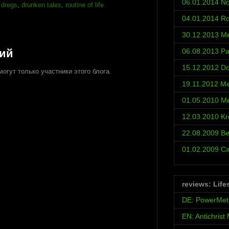
06.01.2014 No
,
dregs
,
drunken tales
,
routine of life
04.01.2014 Ro
30.12.2013 Met
рий
06.08.2013 Pa
15.12.2012 D
огут только участники этого блога.
19.11.2012 Met
01.05.2010 Met
12.03.2010 Kr
22.08.2009 Be
01.02.2009 С
reviews: Life
DE: PowerMet
EN: Antichrist