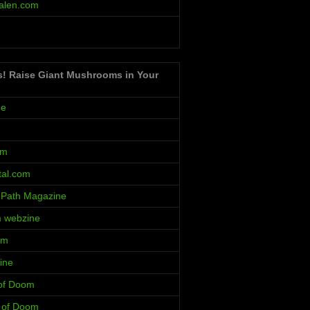
alen.com
s! Raise Giant Mushrooms in Your
ne
um
al.com
 Path Magazine
m webzine
rm
ine
 of Doom
s of Doom