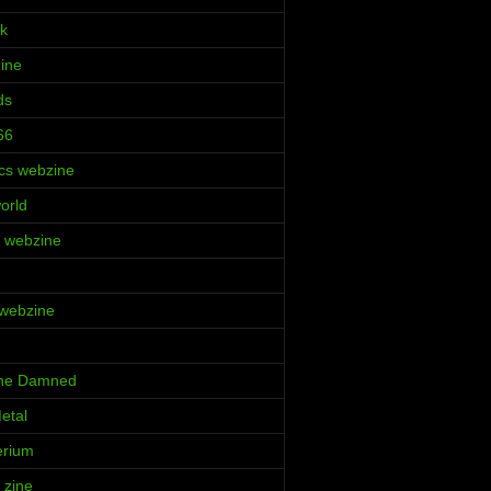
k
Zine
ds
66
cs webzine
orld
ia webzine
 webzine
 the Damned
etal
erium
 zine