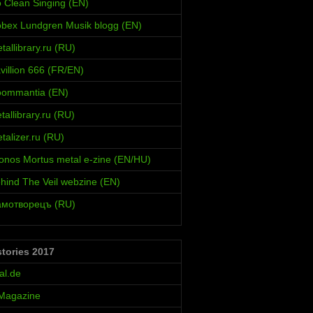
 Clean Singing (EN)
bex Lundgren Musik blogg (EN)
allibrary.ru (RU)
villion 666 (FR/EN)
oommantia (EN)
allibrary.ru (RU)
alizer.ru (RU)
onos Mortus metal e-zine (EN/HU)
hind The Veil webzine (EN)
амотворецъ (RU)
stories 2017
al.de
 Magazine