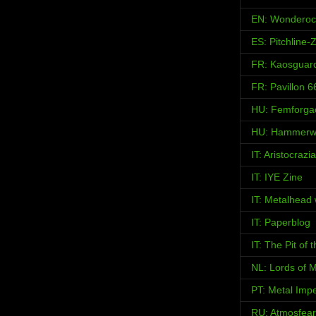
EN: Wonderoc
ES: Pitchline-
FR: Kaosguar
FR: Pavillon 6
HU: Femforga
HU: Hammerw
IT: Aristocraz
IT: IYE Zine
IT: Metalhead
IT: Paperblog
IT: The Pit of
NL: Lords of M
PT: Metal Imp
RU: Atmosfear