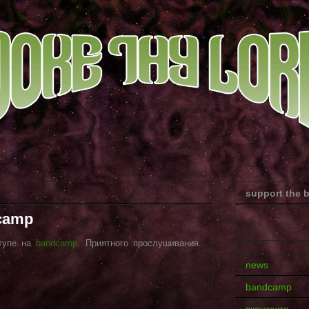
support the 
dcamp
ступе на
bandcamp
. Приятного прослушивания.
news
bandcamp