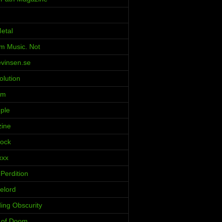
etal
m Music. Not
evinsen.se
olution
rm
ple
zine
Rock
xxx
Perdition
elord
ing Obscurity
s of Doom