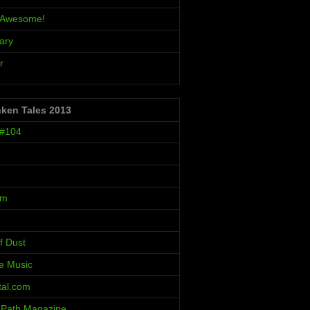
s Awesome!
ary
r
nken Tales 2013
 #104
um
f Dust
ve Music
al.com
 Path Magazine