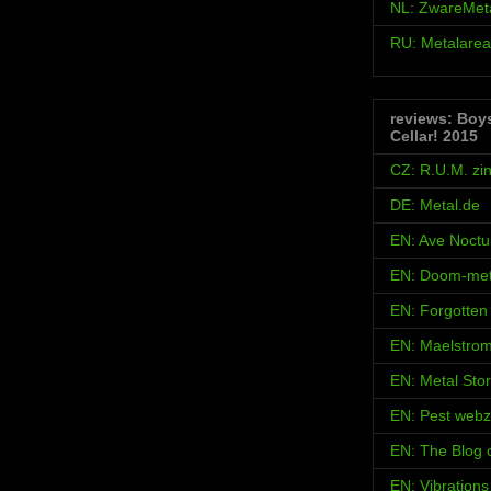
NL: ZwareMet
RU: Metalarea
reviews: Boy
Cellar! 2015
CZ: R.U.M. zi
DE: Metal.de
EN: Ave Noct
EN: Doom-met
EN: Forgotten
EN: Maelstro
EN: Metal Sto
EN: Pest webz
EN: The Blog
EN: Vibration