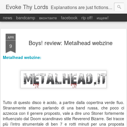
Evoke Thy Lords
Explanations are just fictions to make us feel safe. Otherwise, we would have to admit the unexplained, and that would leave us prey to the chaos around us. Which is exactly what it is.
news
bandcamp
вконтакте
facebook
rip off!
ищем!
APR
Boys! review: Metalhead webzine
9
Metalhead webzine:
Tutto di questo disco è acido, a partire dalla copertina verde fluo.
Stranamente stiamo parlando di una band russa, che poco ci
azzecca con il genere proposto, vale a dire uno Stoner fortemente
influenzato dal Doom scandinavo stile Reverend Bizarre. Sei tracce
più l’intro strumentale di ben 7 e rotti minuti per una proposta