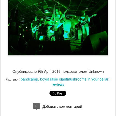
Опубликовано
9th April 2016
пользователем Unknown
Ярлыки:
bandcamp
boys! raise giantmushrooms in your cellar!
reviews
0
Добавить комментарий