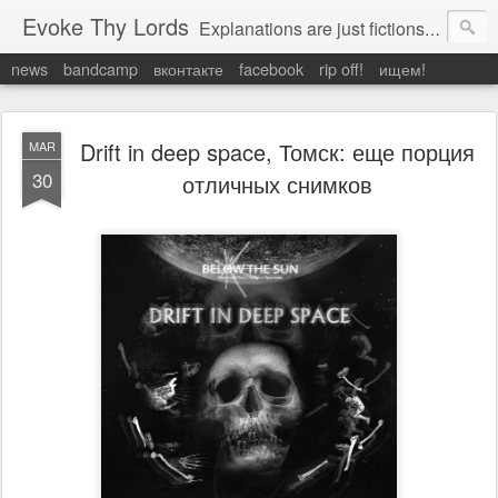
Evoke Thy Lords
Explanations are just fictions to make us feel safe. Otherwise, we would have to admit the unexplained, and that would leave us prey to the chaos around us. Which is exactly what it is.
news
bandcamp
вконтакте
facebook
rip off!
ищем!
Drift in deep space, Томск: еще порция
MAR
30
отличных снимков