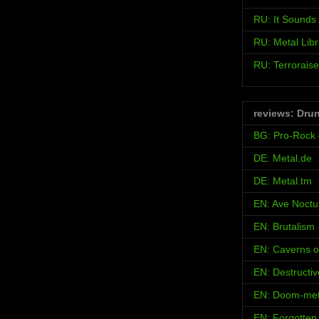
RU: It Sound
RU: Metal Libr
RU: Terroraise
reviews: Dru
BG: Pro-Rock
DE: Metal.de
DE: Metal.tm
EN: Ave Noct
EN: Brutalism
EN: Caverns o
EN: Destructi
EN: Doom-met
EN: Forgotten