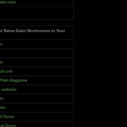
alen.com
s! Raise Giant Mushrooms in Your
ne
um
al.com
 Path Magazine
m webzine
rm
ine
 of Doom
s of Doom