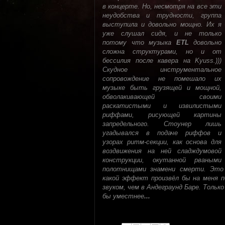
в концерте. Но, несмотря на все эти
неудобства и трудности, группа
выступила и довольно мощно. Их я
уже слушал сидя, и не только
потому что музыка
ETL
довольно
сложна структурами, но и от
бессилия после кавера на Kyuss.)))
Скудное инструментальное
сопровождение не помешало их
музыке быть грузящей и мощной,
обволакивающей своими
раскатистыми и извилистыми
риффами, рисующей картины
запредельного. Стоунер лишь
угадывался в подаче риффов и
узорах ритм-секции, как основа для
воздвижения на ней сладждумовой
конструкции, окутанной рваными
полотнищами знамени смерти. Это
какой эффект произвёл бы на меня п
звуком, чем в Андеграунд Баре. Только
бы уместнее
...