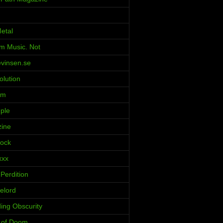
etal
m Music. Not
evinsen.se
olution
rm
ple
zine
Rock
xxx
Perdition
elord
ing Obscurity
s of Doom