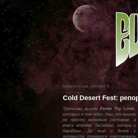
воскресенье, ноября 4
Cold Desert Fest: реп
Третьими вышли
Evoke Thy Lords
,
которых я так ждал. Увы, они вышли
не просто неполным составом, а
вовсе втроём: бас/вокал, гитара и
барабаны. Да ещё и дилей у
гитариста отказался участвовать