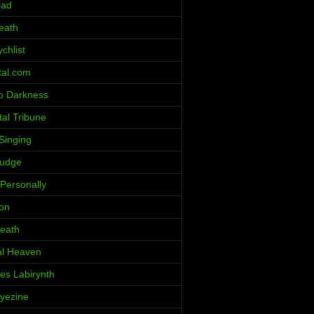
iad
eath
chlist
al.com
o Darkness
al Tribune
Singing
ludge
 Personally
ion
eath
al Heaven
ces Labirynth
Iyezine