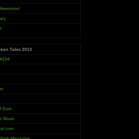
s Awesome!
ary
r
nken Tales 2013
 #104
um
f Dust
ve Music
al.com
 Path Magazine