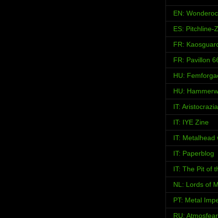
EN: Wonderoc
ES: Pitchline-
FR: Kaosguar
FR: Pavillon 6
HU: Femforga
HU: Hammerw
IT: Aristocraz
IT: IYE Zine
IT: Metalhead
IT: Paperblog
IT: The Pit of
NL: Lords of M
PT: Metal Imp
RU: Atmosfear