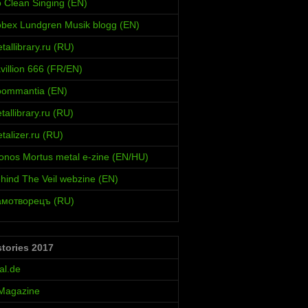
 Clean Singing (EN)
bex Lundgren Musik blogg (EN)
allibrary.ru (RU)
villion 666 (FR/EN)
oommantia (EN)
allibrary.ru (RU)
alizer.ru (RU)
onos Mortus metal e-zine (EN/HU)
hind The Veil webzine (EN)
амотворецъ (RU)
stories 2017
al.de
 Magazine