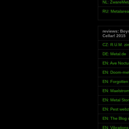
NL: ZwareMet
RU: Metalarea
reviews: Boy
Cellar! 2015
CZ: R.U.M. zi
DE: Metal.de
EN: Ave Noct
EN: Doom-met
EN: Forgotten
EN: Maelstro
EN: Metal Sto
EN: Pest webz
EN: The Blog
EN: Vibration