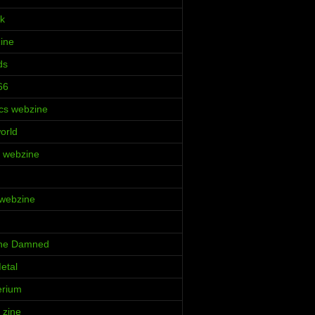
k
Zine
ds
66
cs webzine
orld
ia webzine
 webzine
 the Damned
etal
erium
 zine