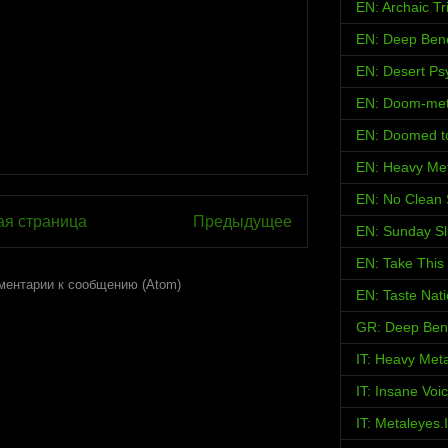
EN: Archaic Tr
EN: Deep Ben
EN: Desert Psy
EN: Doom-met
EN: Doomed t
EN: Heavy Met
EN: No Clean 
ая страница
Предыдущее
EN: Sunday S
EN: Take This
ментарии к сообщению (Atom)
EN: Taste Nat
GR: Deep Ben
IT: Heavy Met
IT: Insane Voi
IT: Metaleyes.