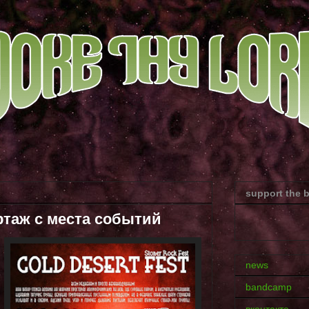
support the 
ортаж с места событий
news
bandcamp